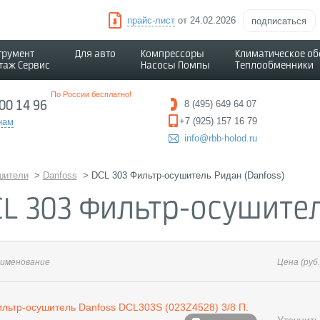
прайс-лист
от 24.02.2026
подписаться
трумент
Для авто
Компрессоры
Климатическое о
таж Сервис
Насосы Помпы
Теплообменники
По России бесплатно!
500 14 96
8 (495) 649 64 07
+7 (925) 157 16 79
нам
info@rbb-holod.ru
шители
>
Danfoss
>
DCL 303 Фильтр-осушитель Ридан (Danfoss)
L 303 Фильтр-осушител
именование
Цена
(руб.
льтр-осушитель Danfoss DCL303S (023Z4528) 3/8 П.