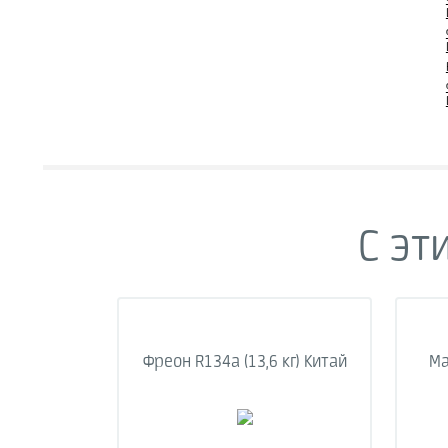
С эт
Фреон R134a (13,6 кг) Китай
Ма