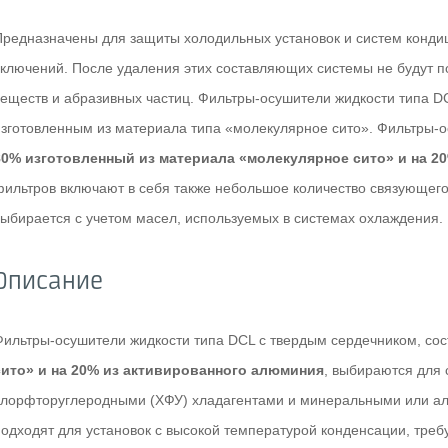
Предназначены для защиты холодильных установок и систем кондици
включений. После удаления этих составляющих системы не будут п
веществ и абразивных частиц. Фильтры-осушители жидкости типа D
изготовленным из материала типа «молекулярное сито». Фильтры-о
80% изготовленный из материала «молекулярное сито» и на 2
фильтров включают в себя также небольшое количество связующег
выбирается с учетом масел, используемых в системах охлаждения.
Описание
Фильтры-осушители жидкости типа DСL с твердым сердечником, с
сито» и на 20% из активированного алюминия
, выбираются для
хлорфторуглеродными (ХФУ) хладагентами и минеральными или а
подходят для установок с высокой температурой конденсации, тре