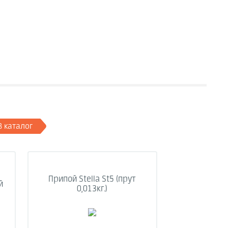
В каталог
Припой Stella St5 (прут
й
0,013кг.)