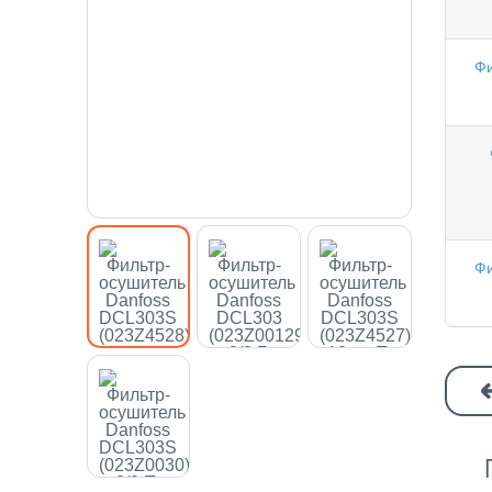
Фи
Фи