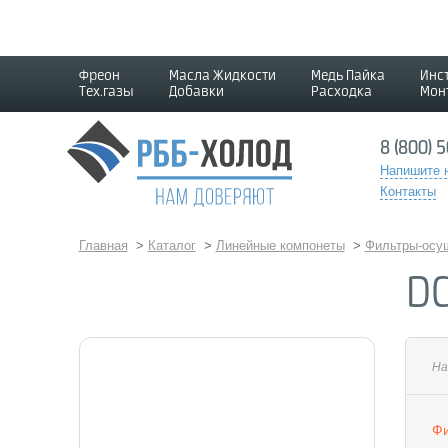
Фреон
Масла Жидкости
Медь Пайка
Инс
Тех.газы
Добавки
Расходка
Мон
8 (800) 
Напишите 
Контакты
Главная
>
Каталог
>
Линейные компонеты
>
Фильтры-осу
DC
На
Фи