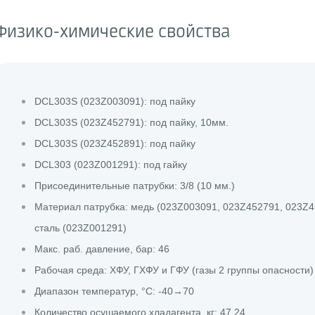
Физико-химические свойства
DCL303S (023Z003091): под пайку
DCL303S (023Z452791): под пайку, 10мм.
DCL303S (023Z452891): под пайку
DCL303 (023Z001291): под гайку
Присоединительные патрубки: 3/8 (10 мм.)
Материал патрубка: медь (023Z003091, 023Z452791, 023Z4
сталь (023Z001291)
Макс. раб. давление, бар: 46
Рабочая среда: ХФУ, ГХФУ и ГФУ (газы 2 группы опасности)
Диапазон температур, °C: -40→70
Количество осушаемого хладагента, кг: 47,24