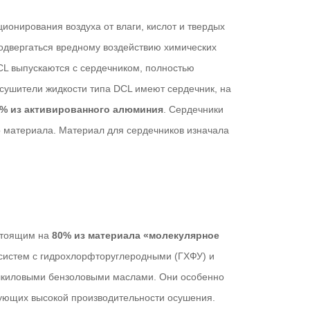
онирования воздуха от влаги, кислот и твердых
одвергаться вредному воздействию химических
CL выпускаются с сердечником, полностью
сушители жидкости типа DCL имеют сердечник, на
0% из активированного алюминия
. Сердечники
о материала. Материал для сердечников изначала
остоящим на
80% из материала «молекулярное
 систем с гидрохлорфторуглеродными (ГХФУ) и
лкиловыми бензоловыми маслами. Они особенно
бующих высокой производительности осушения.