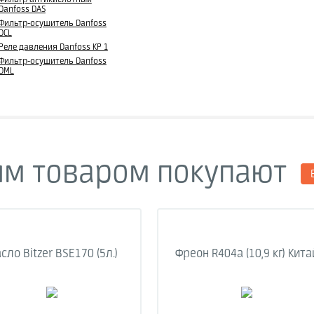
Danfoss DAS
Фильтр-осушитель Danfoss
DCL
Реле давления Danfoss KP 1
Фильтр-осушитель Danfoss
DML
им товаром покупают
сло Bitzer BSE170 (5л.)
Фреон R404a (10,9 кг) Кита