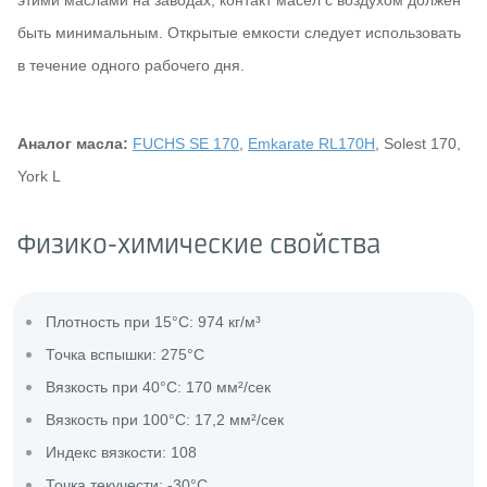
этими маслами на заводах, контакт масел с воздухом должен
быть минимальным. Открытые емкости следует использовать
в течение одного рабочего дня.
Аналог масла:
FUCHS SE 170
,
Emkarate RL170H
, Solest 170,
York L
Физико-химические свойства
Плотность при 15°C: 974 кг/м³
Точка вспышки: 275°C
Вязкость при 40°C: 170 мм²/сек
Вязкость при 100°C: 17,2 мм²/сек
Индекс вязкости: 108
Точка текучести: -30°C