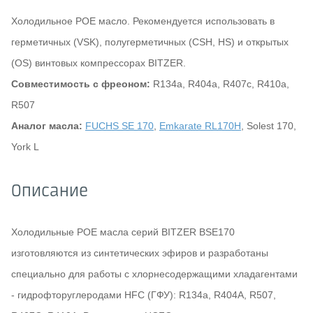
Холодильное POE масло. Рекомендуется использовать в
герметичных (VSK), полугерметичных (CSH, HS) и открытых
(OS) винтовых компрессорах BITZER.
Совместимость с фреоном:
R134a, R404a, R407c, R410a,
R507
Аналог масла:
FUCHS SE 170
,
Emkarate RL170H
, Solest 170,
York L
Описание
Холодильные POE масла серий BITZER BSE170
изготовляются из синтетических эфиров и разработаны
специально для работы с хлорнесодержащими хладагентами
- гидрофторуглеродами HFC (ГФУ): R134a, R404A, R507,