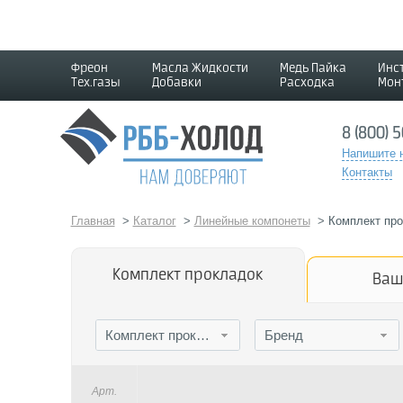
Фреон
Масла Жидкости
Медь Пайка
Инс
Тех.газы
Добавки
Расходка
Мон
8 (800) 
Напишите 
Контакты
Главная
>
Каталог
>
Линейные компонеты
>
Комплект про
Комплект прокладок
Ваш
Комплект прокладок
Бренд
Арт.