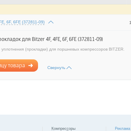
FE, 6F, 6FE (372811-09)
кладок для Bitzer 4F, 4FE, 6F, 6FE (372811-09)
 уплотнения (прокладки) для поршневых компрессоров BITZER.
ицу товара
Свернуть
Компрессоры
Реклама