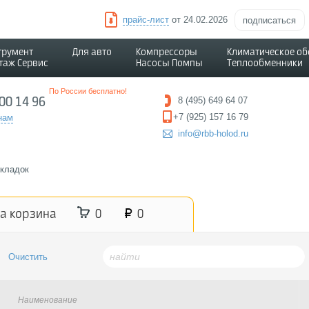
прайс-лист
от 24.02.2026
подписаться
трумент
Для авто
Компрессоры
Климатическое о
таж Сервис
Насосы Помпы
Теплообменники
По России бесплатно!
500 14 96
8 (495) 649 64 07
+7 (925) 157 16 79
нам
info@rbb-holod.ru
кладок
а корзина
0
0
Наименование