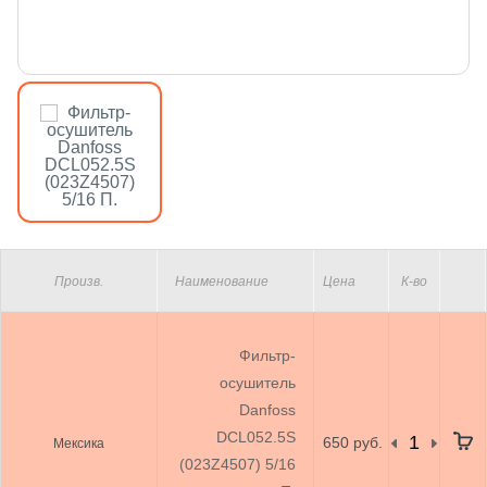
Произв.
Наименование
Цена
К-во
Фильтр-
осушитель
Danfoss
DCL052.5S
650 руб.
Мексика
(023Z4507) 5/16