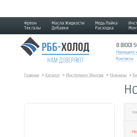
Фреон
Масла Жидкости
Медь Пайка
Инс
Тех.газы
Добавки
Расходка
Мон
8 (800) 
Напишите 
Контакты
Главная
>
Каталог
>
Инструмент Монтаж
>
Ножницы
>
Ки
Н
На
Но