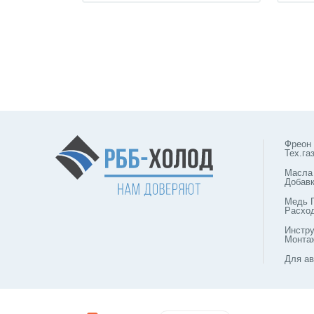
Фреон
Тех.га
Масла
Добав
Медь 
Расхо
Инстр
Монта
Для ав