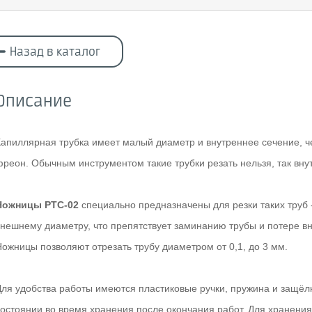
Назад в каталог
Описание
Капиллярная трубка имеет малый диаметр и внутреннее сечение, ч
фреон. Обычным инструментом такие трубки резать нельзя, так вну
Ножницы PTC-02
специально предназначены для резки таких труб 
внешнему диаметру, что препятствует заминанию трубы и потере вн
Ножницы позволяют отрезать трубу диаметром от 0,1, до 3 мм.
Для удобства работы имеются пластиковые ручки, пружина и защёл
состоянии во время хранения после окончания работ. Для хранения