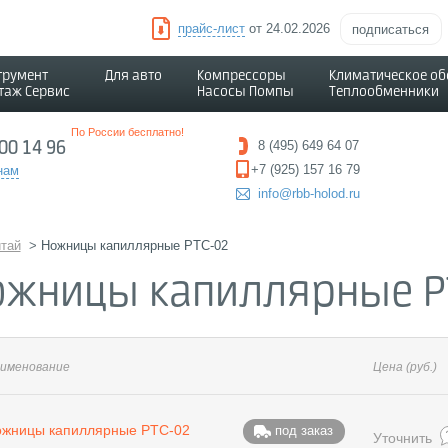
прайс-лист
от 24.02.2026
подписаться
трумент
Для авто
Компрессоры
Климатическое о
таж Сервис
Насосы Помпы
Теплообменники
По России бесплатно!
500 14 96
8 (495) 649 64 07
+7 (925) 157 16 79
нам
info@rbb-holod.ru
тай
>
Ножницы капиллярные PTC-02
ожницы капиллярные P
именование
Цена
(руб.)
жницы капиллярные PTC-02
под заказ
Уточнить