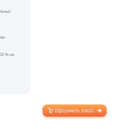
льных
тво
03 % на
Оформить заказ