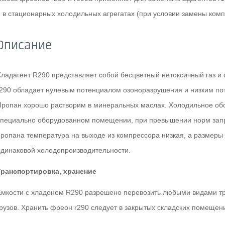
и в стационарных холодильных агрегатах (при условии замены комп
Описание
Хладагент R290 представляет собой бесцветный нетоксичный газ и 
r290 обладает нулевым потенциалом озоноразрушения и низким по
Пропан хорошо растворим в минеральных маслах. Холодильное обо
специально оборудованном помещении, при превышении норм запра
пропана температура на выходе из компрессора низкая, а размеры
одинаковой холодопроизводительности.
Транспортировка, хранение
Емкости с хладоном R290 разрешено перевозить любыми видами тр
грузов. Хранить фреон r290 следует в закрытых складских помещен