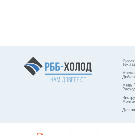
Фреон
Тех.га
Масла
Добав
Медь 
Расхо
Инстр
Монта
Для ав