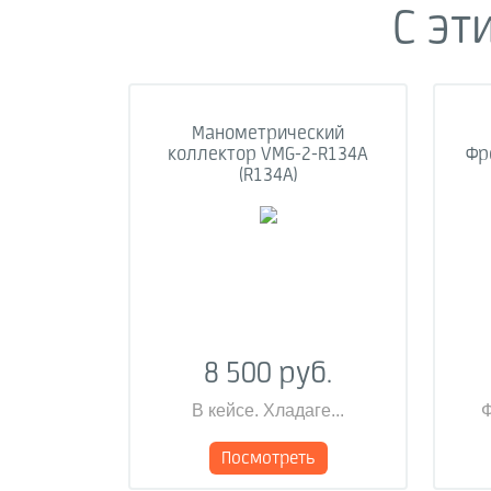
С эт
Манометрический
коллектор VMG-2-R134A
Фре
(R134A)
8 500 руб.
В кейсе. Хладаге...
Ф
Посмотреть