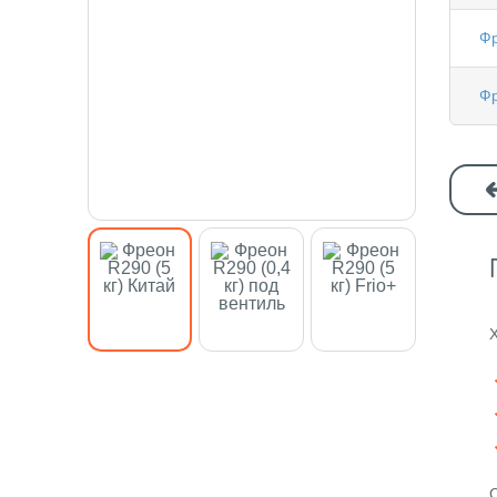
Фр
Фр