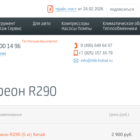
прайс-лист
от 24.02.2026
подписаться
трумент
Для авто
Компрессоры
Климатическое о
таж Сервис
Насосы Помпы
Теплообменники
По России бесплатно!
500 14 96
8 (495) 649 64 07
+7 (925) 157 16 79
нам
info@rbb-holod.ru
реон R290
именование
Цена
(руб.)
еон R290 (5 кг) Китай
2 900 руб.