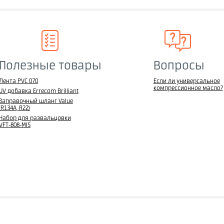
Полезные товары
Вопросы
Лента PVC 070
Если ли универсальное
компрессионное масло?
UV добавка Errecom Brilliant
Заправочный шланг Value
(R134A, R22)
Набор для развальцовки
VFT-808-MIS