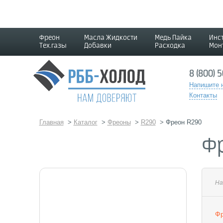
Фреон
Масла Жидкости
Медь Пайка
Инс
Тех.газы
Добавки
Расходка
Мон
8 (800) 
Напишите 
Контакты
Главная
>
Каталог
>
Фреоны
>
R290
>
Фреон R290
Ф
На
Фр