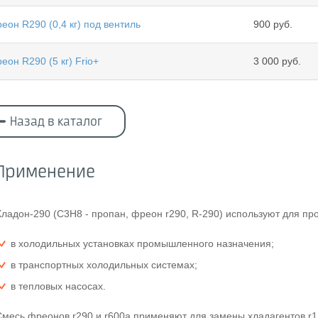
еон R290 (0,4 кг) под вентиль
900 руб.
еон R290 (5 кг) Frio+
3 000 руб.
Назад в каталог
Применение
Хладон-290 (С3Н8 - пропан, фреон r290, R-290) используют для п
в холодильных установках промышленного назначения;
в транспортных холодильных системах;
в тепловых насосах.
Смесь фреонов r290 и r600a применяют для замены хладагентов r12