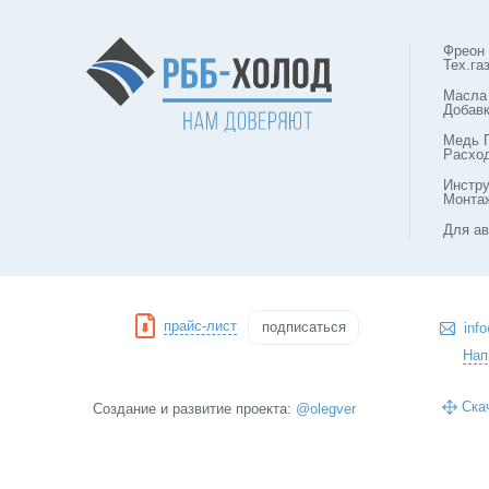
Фреон
Тех.га
Масла
Добав
Медь 
Расхо
Инстр
Монта
Для ав
прайс-лист
подписаться
inf
Нап
Ска
Создание и развитие проекта:
@olegver