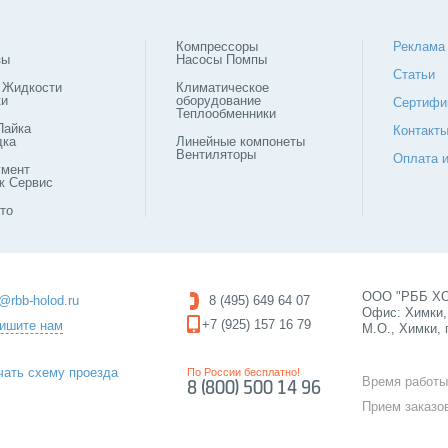
Компрессоры
Реклама
зы
Насосы Помпы
Статьи
 Жидкости
Климатическое
ки
оборудование
Сертифи
Теплообменники
Пайка
Контакт
дка
Линейные компонеты
Вентиляторы
Оплата и
умент
ж Сервис
то
ООО "РББ ХОЛ
o@rbb-holod.ru
8 (495) 649 64 07
Офис: Химки, 
+7 (925) 157 16 79
ишите нам
М.О., Химки, 
чать схему проезда
По России бесплатно!
Время работы
8 (800) 500 14 96
Прием заказо