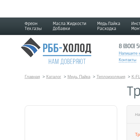
Фреон
Масла Жидкости
Медь Пайка
Инс
Тех.газы
Добавки
Расходка
Мон
8 (800) 
Напишите 
Контакты
Главная
>
Каталог
>
Медь Пайка
>
Теплоизоляция
>
K-F
Тр
На
Тр