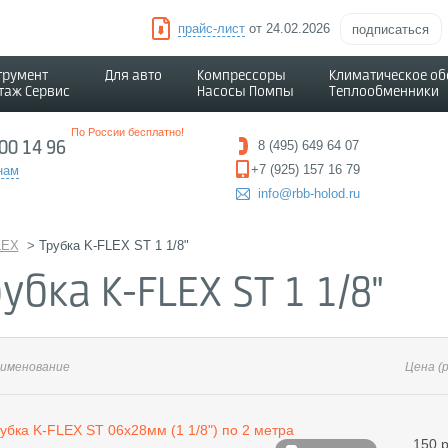
прайс-лист
от 24.02.2026
подписаться
трумент
Для авто
Компрессоры
Климатическое о
таж Сервис
Насосы Помпы
Теплообменники
По России бесплатно!
500 14 96
8 (495) 649 64 07
+7 (925) 157 16 79
нам
info@rbb-holod.ru
LEX
>
Трубка K-FLEX ST 1 1/8"
убка K-FLEX ST 1 1/8"
именование
Цена
(
убка K-FLEX ST 06х28мм (1 1/8") по 2 метра
150 р