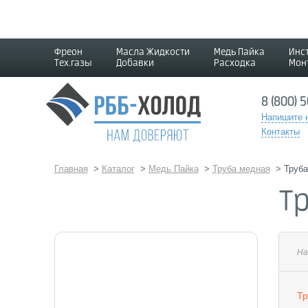
Фреон
Масла Жидкости
Медь Пайка
Инс
Тех.газы
Добавки
Расходка
Мон
8 (800) 
Напишите 
Контакты
Главная
>
Каталог
>
Медь Пайка
>
Труба медная
>
Труба
Т
На
Тр