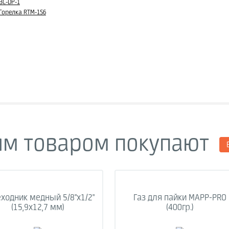
BC-DP-1
Горелка RTM-1S6
им товаром покупают
ходник медный 5/8"х1/2"
Газ для пайки MAPP-PRO
(15,9х12,7 мм)
(400гр.)