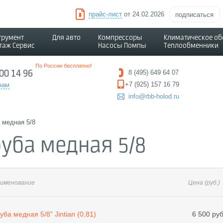
прайс-лист
от 24.02.2026
подписаться
трумент
Для авто
Компрессоры
Климатическое о
таж Сервис
Насосы Помпы
Теплообменники
По России бесплатно!
500 14 96
8 (495) 649 64 07
+7 (925) 157 16 79
нам
info@rbb-holod.ru
 медная 5/8
руба медная 5/8
именование
Цена
(руб.)
уба медная 5/8" Jintian (0,81)
6 500 руб