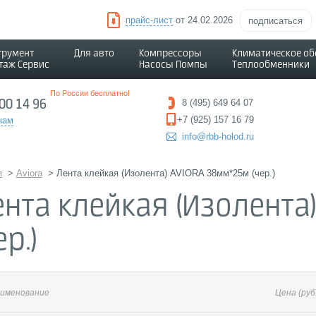
прайс-лист
от 24.02.2026
подписаться
трумент
Для авто
Компрессоры
Климатическое о
таж Сервис
Насосы Помпы
Теплообменники
По России бесплатно!
500 14 96
8 (495) 649 64 07
+7 (925) 157 16 79
нам
info@rbb-holod.ru
я
>
Aviora
>
Лента клейкая (Изолента) AVIORA 38мм*25м (чер.)
ента клейкая (Изолента
ер.)
именование
Цена
(руб