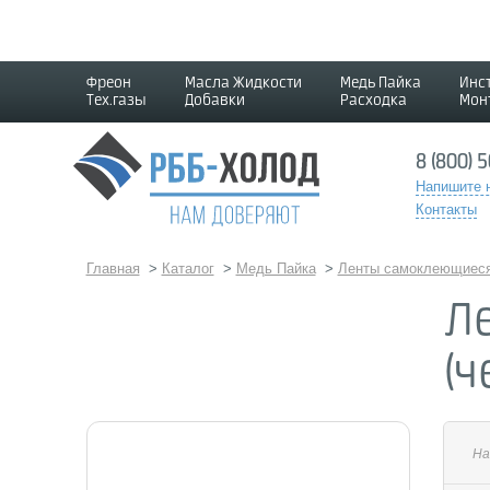
Фреон
Масла Жидкости
Медь Пайка
Инс
Тех.газы
Добавки
Расходка
Мон
8 (800) 
Напишите 
Контакты
Главная
>
Каталог
>
Медь Пайка
>
Ленты самоклеющиес
Л
(ч
На