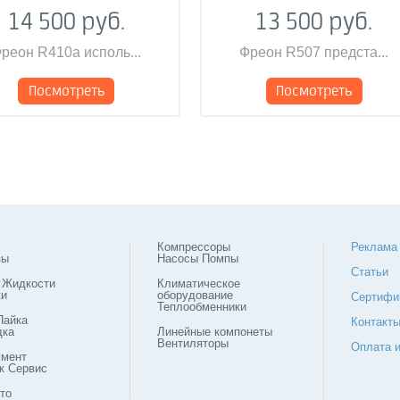
14 500 руб.
13 500 руб.
реон R410a исполь...
Фреон R507 предста...
Посмотреть
Посмотреть
Компрессоры
Реклама
зы
Насосы Помпы
Статьи
 Жидкости
Климатическое
ки
оборудование
Сертифи
Теплообменники
Пайка
Контакт
дка
Линейные компонеты
Вентиляторы
Оплата и
умент
ж Сервис
то