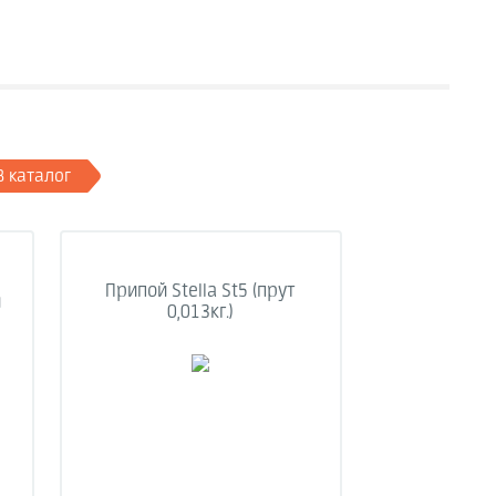
В каталог
Припой Stella St5 (прут
й
0,013кг.)