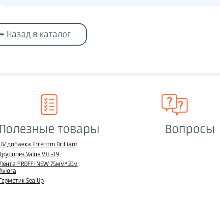
Назад в каталог
Полезные товары
Вопросы
UV добавка Errecom Brilliant
Труборез Value VTC-19
Лента PROFFI NEW 75мм*50м
Aviora
Герметик SealUp