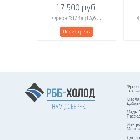
17 500 руб.
Фреон R134a (13,6 ...
Ф
Посмотреть
Фреон
Тех.га
Масла
Добав
Медь 
Расхо
Инстр
Монта
Для ав