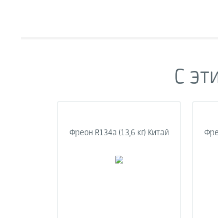
С эт
Фреон R134a (13,6 кг) Китай
Фре