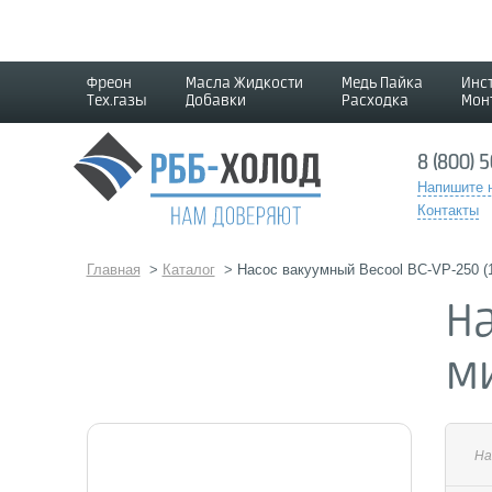
Фреон
Масла Жидкости
Медь Пайка
Инс
Тех.газы
Добавки
Расходка
Мон
8 (800) 
Напишите 
Контакты
Главная
>
Каталог
>
Насос вакуумный Becool BC-VP-250 (1
На
м
На