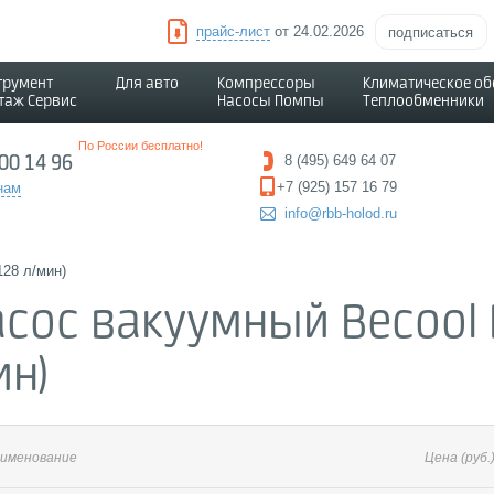
прайс-лист
от 24.02.2026
подписаться
трумент
Для авто
Компрессоры
Климатическое о
таж Сервис
Насосы Помпы
Теплообменники
По России бесплатно!
500 14 96
8 (495) 649 64 07
+7 (925) 157 16 79
нам
info@rbb-holod.ru
28 л/мин)
сос вакуумный Becool B
ин)
именование
Цена
(руб.