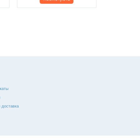
каты
ы
 доставка