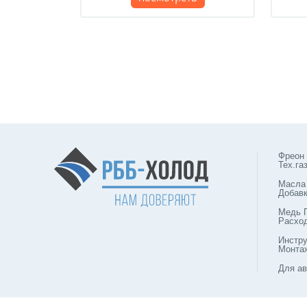
Фреон
Тех.га
Масла
Добав
Медь 
Расхо
Инстр
Монта
Для ав