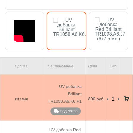
Произв.
Наименование
Цена
К-во
UV добавка
Brilliant
800 руб.
Италия
TR1058.A6.K6.P1
под заказ
UV добавка Red