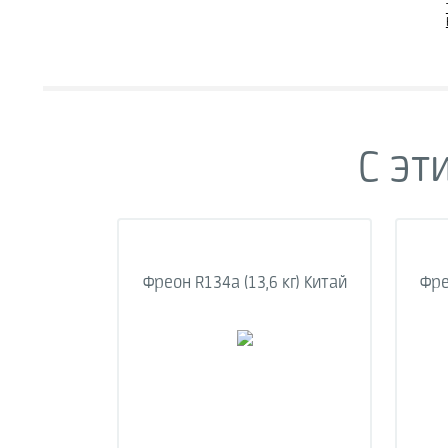
С эт
Фреон R134a (13,6 кг) Китай
Фре