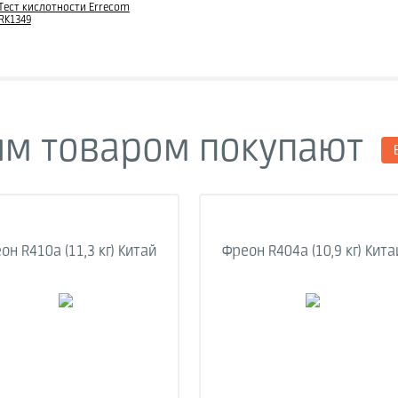
Тест кислотности Errecom
RK1349
им товаром покупают
он R410a (11,3 кг) Китай
Фреон R404a (10,9 кг) Кита