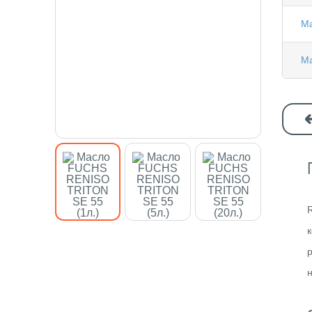
Ма
Ма
н