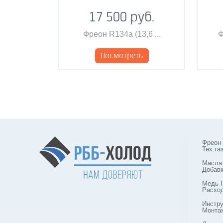
17 500 руб.
Фреон R134a (13,6 ...
Ф
Посмотреть
Фреон
Тех.га
Масла
Добав
Медь 
Расхо
Инстр
Монта