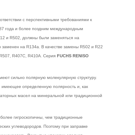
ответствии с перспективными требованиями к
87 года и более поздним международным
R12 и R502, должны были заменяться на
 заменен на R134a. В качестве замены R502 и R22
 R507, R407C, R410A. Серия
FUCHS RENISO
имеют сильно полярную молекулярную структуру.
е имеющее определенную полярность и, как
раторных масел на минеральной или традиционной
более гигроскопичны, чем традиционные
ских углеводородов. Поэтому при заправке