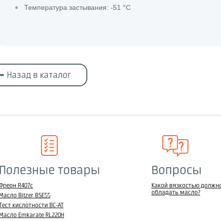
Температура застывания: -51 °C
Назад в каталог
Полезные товары
Вопросы
Фреон R407c
Какой вязкостью должн
обладать масло?
Масло Bitzer BSE55
Тест кислотности BC-AT
Масло Emkarate RL220H