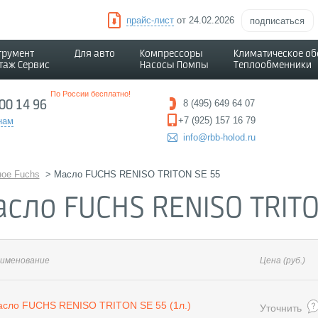
прайс-лист
от 24.02.2026
подписаться
трумент
Для авто
Компрессоры
Климатическое о
таж Сервис
Насосы Помпы
Теплообменники
По России бесплатно!
500 14 96
8 (495) 649 64 07
+7 (925) 157 16 79
нам
info@rbb-holod.ru
ое Fuchs
>
Масло FUCHS RENISO TRITON SE 55
сло FUCHS RENISO TRITO
именование
Цена
(руб.)
сло FUCHS RENISO TRITON SE 55 (1л.)
Уточнить