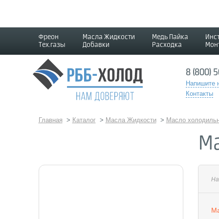
Фреон
Масла Жидкости
Медь Пайка
Инс
Тех.газы
Добавки
Расходка
Мон
8 (800) 
Напишите 
Контакты
Главная
>
Каталог
>
Масла Жидкости
>
Масло холодильн
Ма
На
Ма