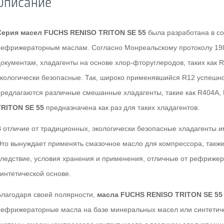
Описание
Серия масел FUCHS RENISO TRITON SE 55
была разработана в со
рефрижераторным маслам. Согласно Монреальскому протоколу 19
документам, хладагенты на основе хлор-фторуглеродов, таких как 
экологически безопасные. Так, широко применявшийся R12 успешно
предлагаются различные смешанные хладагенты, такие как R404A,
TRITON SE 55
предназначена как раз для таких хладагентов.
В отличие от традиционных, экологически безопасные хладагенты 
Это вынуждает применять смазочное масло для компрессора, такж
следствие, условия хранения и применения, отличные от рефриже
синтетической основе.
Благодаря своей полярности,
масла FUCHS RENISO TRITON SE 55
рефрижераторные масла на базе минеральных масел или синтетиче