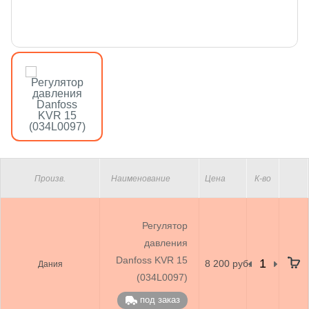
Произв.
Наименование
Цена
К-во
Регулятор
давления
Danfoss KVR 15
8 200 руб.
Дания
(034L0097)
под заказ