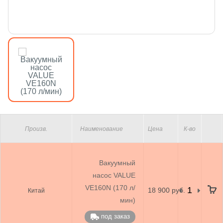
Произв.
Наименование
Цена
К-во
Вакуумный
насос VALUE
VE160N (170 л/
18 900 руб.
Китай
мин)
под заказ