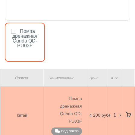
Произв.
Наименование
Цена
К-во
Помпа
дренажная
Qunda QD-
4 200 руб.
Китай
PU03F
под заказ