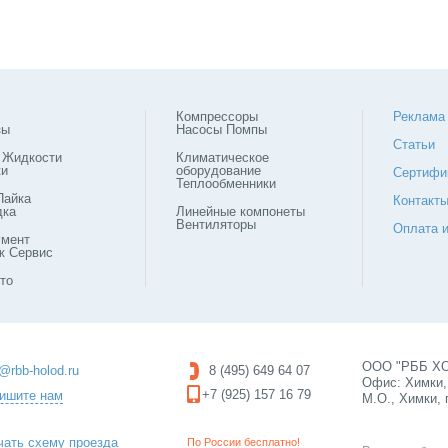
Компрессоры
Реклама
зы
Насосы Помпы
Статьи
 Жидкости
Климатическое
ки
оборудование
Сертифи
Теплообменники
Пайка
Контакт
дка
Линейные компонеты
Вентиляторы
Оплата и
умент
ж Сервис
то
ООО "РББ ХОЛ
o@rbb-holod.ru
8 (495) 649 64 07
Офис: Химки, 
+7 (925) 157 16 79
ишите нам
М.О., Химки, 
чать схему проезда
По России бесплатно!