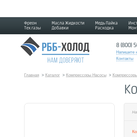
Фреон
Масла Жидкости
Медь Пайка
Инс
Тех.газы
Добавки
Расходка
Мон
8 (800) 
Напишите 
Контакты
Главная
>
Каталог
>
Компрессоры Насосы
>
Компрессоры
К
На
Ко