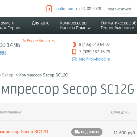
прайс-лист
от 24.02.2026
подписаться
трумент
Для авто
Компрессоры
Климатическое о
таж Сервис
Насосы Помпы
Теплообменники
По России бесплатно!
500 14 96
8 (495) 649 64 07
+7 (925) 157 16 79
нам
info@rbb-holod.ru
 Secop
>
Компрессор Secop SC12G
омпрессор Secop SC12G
именование
Цена
(руб.)
мпрессор Secop SC12G
под заказ
11 600 руб.