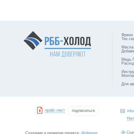
Фреон
Тех.га
Масла
Добав
Медь 
Расхо
Инстр
Монта
Для ав
прайс-лист
подписаться
inf
Нап
Ска
Создание и развитие проекта:
@olegver