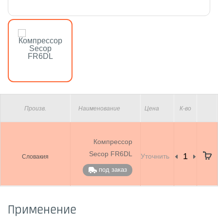
Произв.
Наименование
Цена
К-во
Компрессор
Secop FR6DL
Уточнить
Словакия
под заказ
Применение