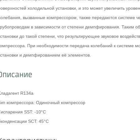
оверхностей холодильной установки, и это может увеличить уровен
Колебания, вызванные компрессором, также передаются системе ч
трубопроводам в зависимости от степени демпфирования. Таким об
установки до такой степени, что результирующее звуковое воздейст
компрессора. При необходимости передача колебаний к системе м
установки и демпфированием её элементов.
Описание
Хладагент R134a
Тип компрессора: Одиночный компрессор
Tиспарения SST: -10°C
Тконденсации SCT: 45°C