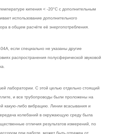
температуре кипения < -20°С с дополнительным
ривает использование дополнительного
тора в общем расчёте её энергопотребления.
04A, если специально не указаны другие
ловиях распространения полусферической звуковой
ка.
шей лаборатории. С этой целью отдельно стоящий
плите, и все трубопроводы были проложены на
й какую-либо вибрацию. Линии всасывания и
 передача колебаний в окружающую среду была
ущественные отличия результатов измерений, по
ессором при работе, может быть отражен от