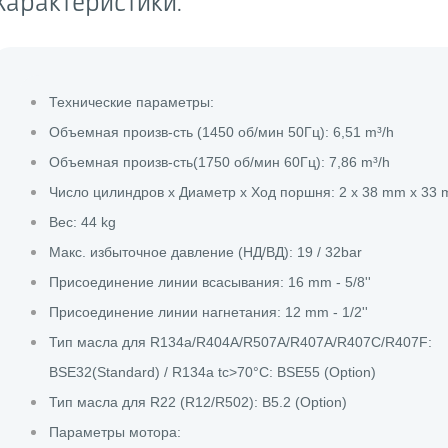
Характеристики:
Технические параметры:
Объемная произв-сть (1450 об/мин 50Гц): 6,51 m³/h
Объемная произв-сть(1750 об/мин 60Гц): 7,86 m³/h
Число цилиндров х Диаметр х Ход поршня: 2 x 38 mm x 33
Вес: 44 kg
Макс. избыточное давление (НД/ВД): 19 / 32bar
Присоединение линии всасывания: 16 mm - 5/8''
Присоединение линии нагнетания: 12 mm - 1/2''
Тип масла для R134a/R404A/R507A/R407A/R407C/R407F:
BSE32(Standard) / R134a tc>70°C: BSE55 (Option)
Тип масла для R22 (R12/R502): B5.2 (Option)
Параметры мотора: