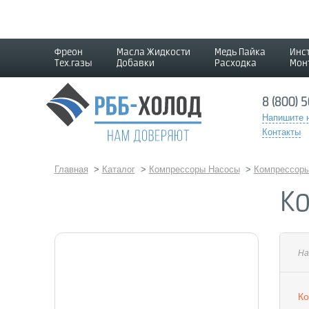
Фреон
Масла Жидкости
Медь Пайка
Инс
Тех.газы
Добавки
Расходка
Мон
8 (800) 
Напишите 
Контакты
Главная
>
Каталог
>
Компрессоры Насосы
>
Компрессоры 
Ко
На
Ко