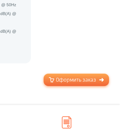
) @ 50Hz
 dB(A) @
 dB(A) @
Оформить заказ