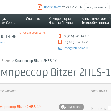
прайс-лист
от 24.02.2026
подписаться
трумент
Для авто
Компрессоры
Климатическое о
таж Сервис
Насосы Помпы
Теплообменники
По России бесплатно!
500 14 96
8 (495) 649 64 07
+7 (925) 157 16 79
нам
info@rbb-holod.ru
Bitzer
>
Компрессор Bitzer 2HES-1Y
мпрессор Bitzer 2HES-
именование
Цена
(руб.)
мпрессор Bitzer 2HES-1Y
под заказ
Уточнить