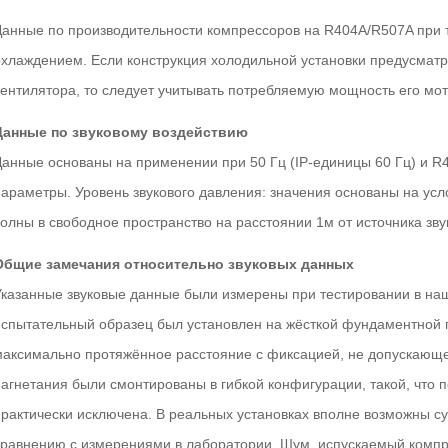
Данные по производительности компрессоров на R404A/R507A при 
охлаждением. Если конструкция холодильной установки предусмат
вентилятора, то следует учитывать потребляемую мощность его мо
Данные по звуковому воздействию
Данные основаны на применении при 50 Гц (IP-единицы 60 Гц) и R4
параметры. Уровень звукового давления: значения основаны на ус
олны в свободное пространство на расстоянии 1м от источника зву
Общие замечания относительно звуковых данных
Указанные звуковые данные были измерены при тестировании в на
испытательный образец был установлен на жёсткой фундаментной 
максимально протяжённое расстояние с фиксацией, не допускающе
нагнетания были смонтированы в гибкой конфигурации, такой, что
практически исключена. В реальных установках вполне возможны с
сравнению с измерениями в лаборатории. Шум, испускаемый компр