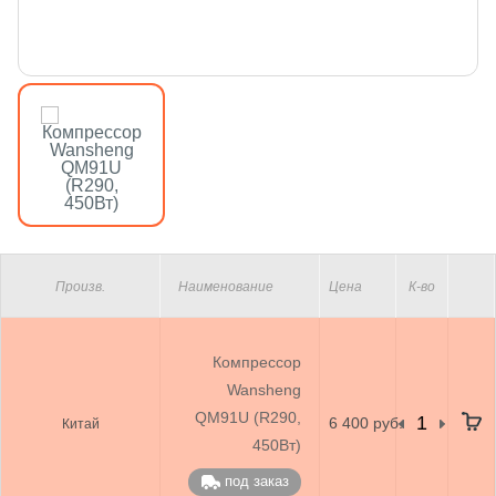
Произв.
Наименование
Цена
К-во
Компрессор
Wansheng
QM91U (R290,
6 400 руб.
Китай
450Вт)
под заказ