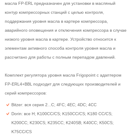
масла FP-ERL предназначен для установки в масляный
контур компрессорных станций с целью контроля,
поддержания уровня масла в картере компрессора,
аварийного оповещения и отключения компрессора в случае
низкого уровня масла в картере. Устройство относится к
элементам активного способа контроля уровня масла и
рассчитано для работы с полным перепадом давлений.
Комплект регулятора уровня масла Frigopoint с адаптером
FP-ERL4+BBL подходит для следующих производителей и
серий компрессоров:
Bitzer: вся серия 2...C; 4FC; 4EC; 4DC; 4CC
Dorin: все H; K100CC/CS; K150CC/CS; K180 CC/CS;
K200CC; K230CS; K235CC; K240SB; K40CC; K50CS;
K75CC/CS