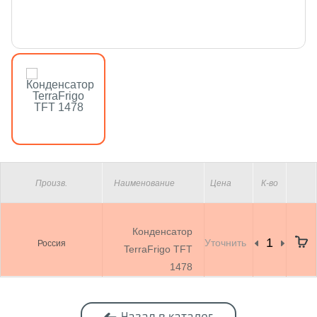
Произв.
Наименование
Цена
К-во
Конденсатор
Уточнить
Россия
TerraFrigo TFT
1478