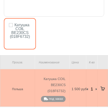
Произв.
Наименование
Цена
К-во
Катушка COIL
BE230СS
1 500 руб.
Польша
(018F6732)
под заказ