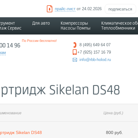
прайс-лист
от 24.02.2026
подписаться
трумент
Для авто
Компрессоры
Климатическое о
таж Сервис
Насосы Помпы
Теплообменники
По России бесплатно!
500 14 96
8 (495) 649 64 07
+7 (925) 157 16 79
нам
info@rbb-holod.ru
ртридж Sikelan DS48
именование
Цена
(руб.)
ртридж Sikelan DS48
800 руб.