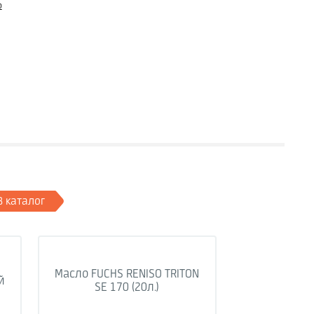
о
В каталог
Масло FUCHS RENISO TRITON
й
SE 170 (20л.)