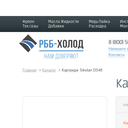
Фреон
Масла Жидкости
Медь Пайка
Инс
Тех.газы
Добавки
Расходка
Мон
8 (800) 
Напишите 
Контакты
Главная
>
Каталог
>
Картридж Sikelan DS48
Ка
На
Ка