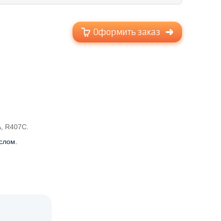
Оформить заказ
A, R407C.
слом.