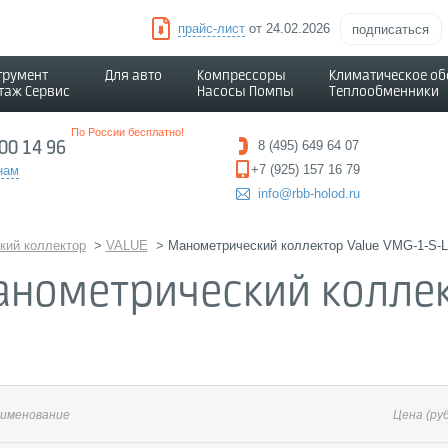
прайс-лист
от 24.02.2026
подписаться
трумент
Для авто
Компрессоры
Климатическое о
таж Сервис
Насосы Помпы
Теплообменники
По России бесплатно!
500 14 96
8 (495) 649 64 07
+7 (925) 157 16 79
нам
info@rbb-holod.ru
кий коллектор
>
VALUE
>
Манометрический коллектор Value VMG-1-S-L
анометрический коллект
именование
Цена
(руб