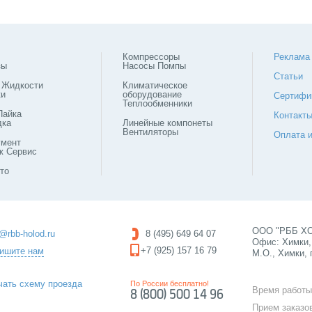
Компрессоры
Реклама
зы
Насосы Помпы
Статьи
 Жидкости
Климатическое
ки
оборудование
Сертифи
Теплообменники
Пайка
Контакт
дка
Линейные компонеты
Вентиляторы
Оплата и
умент
ж Сервис
то
ООО "РББ ХОЛ
o@rbb-holod.ru
8 (495) 649 64 07
Офис: Химки, 
+7 (925) 157 16 79
ишите нам
М.О., Химки, 
чать схему проезда
По России бесплатно!
Время работы
8 (800) 500 14 96
Прием заказо