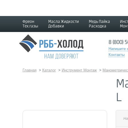
Фреон
Масла Жидкости
Медь Пайка
Инс
Тех.газы
Добавки
Расходка
Мон
8 (800) 
Напишите 
Контакты
Главная
>
Каталог
>
Инструмент Монтаж
>
Манометричес
М
L
На