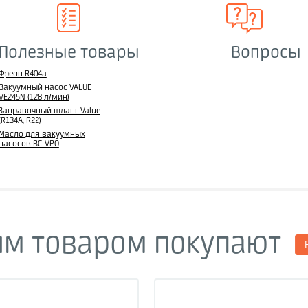
Полезные товары
Вопросы
Фреон R404a
Вакуумный насос VALUE
VE245N (128 л/мин)
Заправочный шланг Value
(R134A, R22)
Масло для вакуумных
насосов ВС-VPO
им товаром покупают