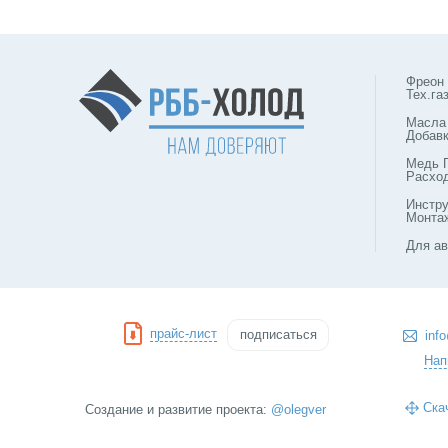
Фреон
Тех.га
Масла
Добав
Медь 
Расхо
Инстр
Монта
Для ав
прайс-лист
подписаться
inf
Нап
Ска
Создание и развитие проекта:
@olegver