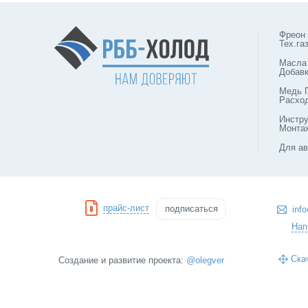
Фреон
Тех.га
Масла
Добав
Медь 
Расхо
Инстр
Монта
Для ав
прайс-лист
подписаться
inf
Нап
Ска
Создание и развитие проекта:
@olegver