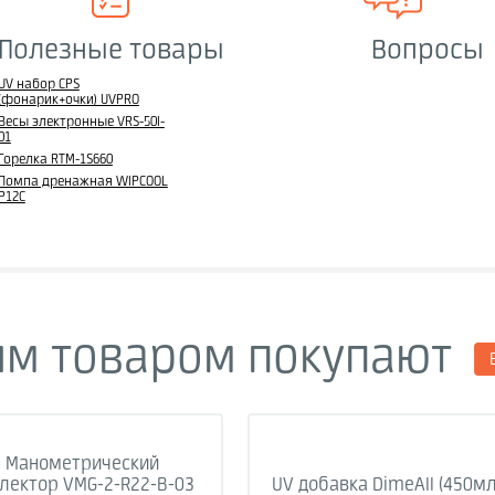
Полезные товары
Вопросы
UV набор CPS
(фонарик+очки) UVPRO
Весы электронные VRS-50I-
01
Горелка RTM-1S660
Помпа дренажная WIPCOOL
P12С
им товаром покупают
Манометрический
лектор VMG-2-R22-B-03
UV добавка DimeAll (450мл