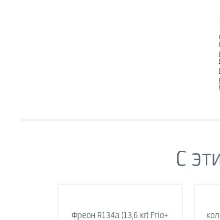
С эт
Фреон R134a (13,6 кг) Frio+
кол