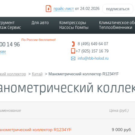
прайс-лист
от 24.02.2026
подписаться
трумент
Для авто
Компрессоры
Климатическое о
таж Сервис
Насосы Помпы
Теплообменники
По России бесплатно!
500 14 96
8 (495) 649 64 07
+7 (925) 157 16 79
нам
info@rbb-holod.ru
кий коллектор
>
Китай
>
Манометрический коллектор R1234YF
анометрический коллек
именование
Цена
(руб.)
нометрический коллектор R1234YF
9 000 руб.