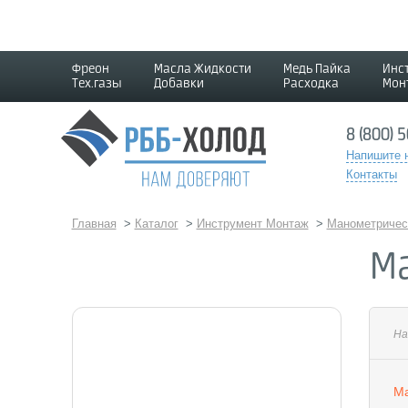
Фреон
Масла Жидкости
Медь Пайка
Инс
Тех.газы
Добавки
Расходка
Мон
8 (800) 
Напишите 
Контакты
Главная
>
Каталог
>
Инструмент Монтаж
>
Манометричес
М
На
Ма