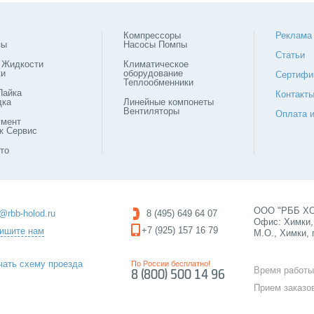
Компрессоры
Реклама
зы
Насосы Помпы
Статьи
 Жидкости
Климатическое
ки
оборудование
Сертифи
Теплообменники
Пайка
Контакт
дка
Линейные компонеты
Вентиляторы
Оплата и
умент
ж Сервис
то
ООО "РББ ХОЛ
o@rbb-holod.ru
8 (495) 649 64 07
Офис: Химки, 
+7 (925) 157 16 79
ишите нам
М.О., Химки, 
чать схему проезда
По России бесплатно!
Время работы
8 (800) 500 14 96
Прием заказо