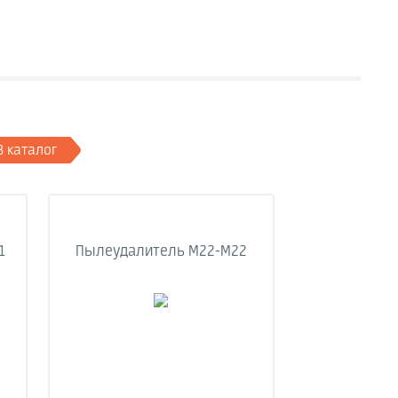
В каталог
1
Пылеудалитель М22-М22