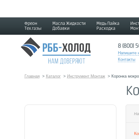
Фреон
Масла Жидкости
Медь Пайка
Инс
Тех.газы
Добавки
Расходка
Мон
8 (800) 
Напишите 
Контакты
Главная
>
Каталог
>
Инструмент Монтаж
>
Коронка мокро
К
На
Ко