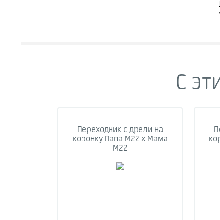
С эт
Переходник с дрели на
П
коронку Папа M22 х Мама
ко
М22