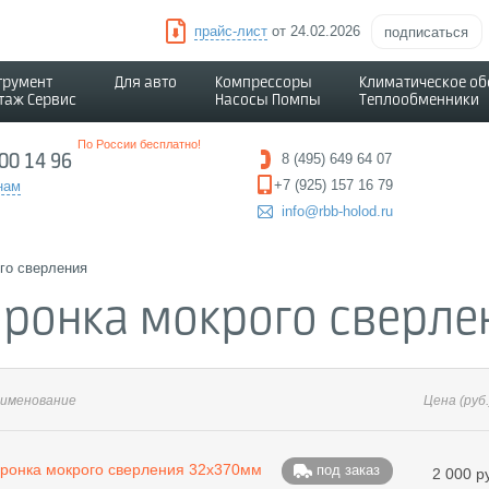
прайс-лист
от 24.02.2026
подписаться
трумент
Для авто
Компрессоры
Климатическое о
таж Сервис
Насосы Помпы
Теплообменники
По России бесплатно!
500 14 96
8 (495) 649 64 07
+7 (925) 157 16 79
нам
info@rbb-holod.ru
го сверления
оронка мокрого сверле
именование
Цена
(руб.
ронка мокрого сверления 32х370мм
под заказ
2 000 р