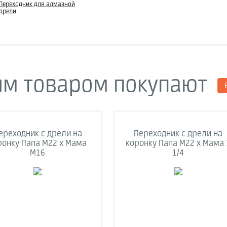
Переходник для алмазной
дрели
им товаром покупают
ереходник с дрели на
Переходник с дрели на
ронку Папа M22 х Мама
коронку Папа M22 х Мама 
М16
1/4